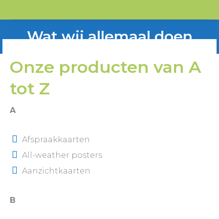
Wat wij allemaal doen
Je bent hier:
Onze producten van A
tot Z
A
Afspraakkaarten
All-weather posters
Aanzichtkaarten
B