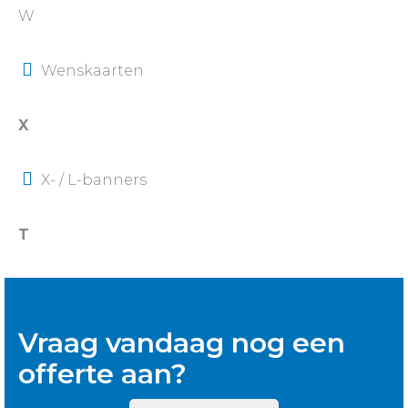
W
Wenskaarten
X
X- / L-banners
T
Vraag vandaag nog een
offerte aan?