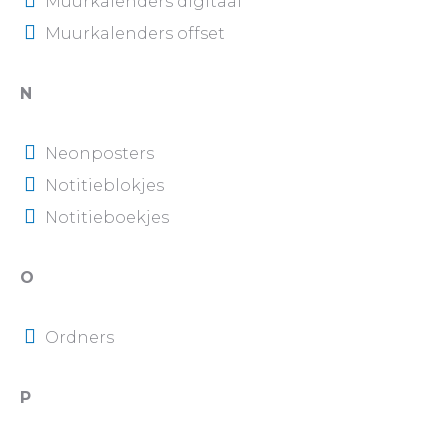
Muurkalenders digitaal
Muurkalenders offset
N
Neonposters
Notitieblokjes
Notitieboekjes
O
Ordners
P