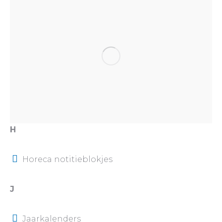
H
Horeca notitieblokjes
J
Jaarkalenders