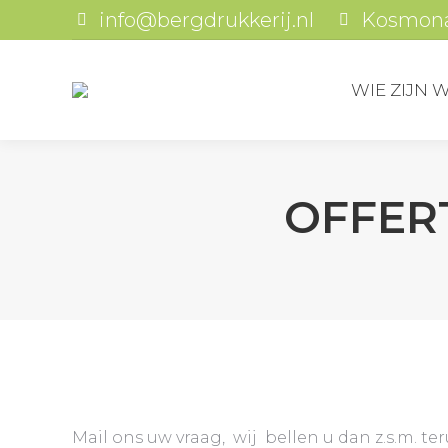
info@bergdrukkerij.nl
Kosmonau
WIE
WIE ZIJN W
OFFER
Mail ons uw vraag, wij bellen u dan z.s.m. te