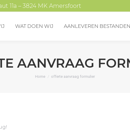
t 11a – 3824 MK Amersfoort
 ZIJN WIJ
WAT DOEN WIJ
AANLEVEREN BES
IJ
WAT DOEN WIJ
AANLEVEREN BESTANDE
TE AANVRAAG FOR
Je bent hier:
Home
offerte aanvraag formulier
rug!